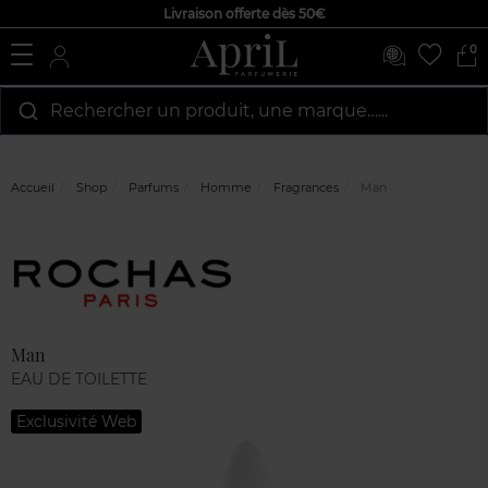
Livraison offerte dès 50€
0
Rechercher un produit, une marque…...
Accueil
Shop
Parfums
Homme
Fragrances
Man
Marque
Avis
clients
Man
EAU DE TOILETTE
Exclusivité Web