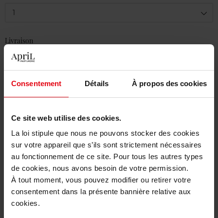
1
Livraison
Cet article n'est plus disponible pour le moment
Etre prévenu de la disponibilité
Consentement
Détails
À propos des cookies
Livraison gratuite à partir de 50€
Retour gratuit dans votre magasin
Ce site web utilise des cookies.
La loi stipule que nous ne pouvons stocker des cookies
sur votre appareil que s’ils sont strictement nécessaires
au fonctionnement de ce site. Pour tous les autres types
de cookies, nous avons besoin de votre permission.
Description
À tout moment, vous pouvez modifier ou retirer votre
consentement dans la présente bannière relative aux
cookies.
Caractéristiques