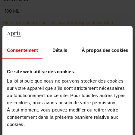
100 ML
Merci de sélectionner les caractéristiques du produit.
Ajouter
Consentement
Détails
À propos des cookies
Livraison gratuite à partir de 50€
Retour gratuit dans votre magasin
Ce site web utilise des cookies.
La loi stipule que nous ne pouvons stocker des cookies
sur votre appareil que s’ils sont strictement nécessaires
au fonctionnement de ce site. Pour tous les autres types
de cookies, nous avons besoin de votre permission.
Description
À tout moment, vous pouvez modifier ou retirer votre
consentement dans la présente bannière relative aux
cookies.
Caractéristiques