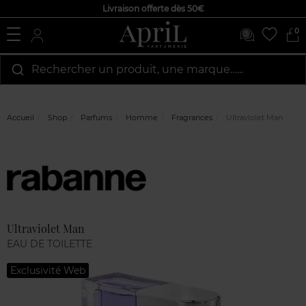
Livraison offerte dès 50€
0
Rechercher un produit, une marque…...
Accueil
Shop
Parfums
Homme
Fragrances
Ultraviolet Man
Marque
Avis
clients
Ultraviolet Man
EAU DE TOILETTE
Exclusivité Web