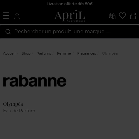
Livraison offerte dès 50€
0
Rechercher un produit, une marque…...
Accueil
Shop
Parfums
Femme
Fragrances
Olympéa
Marque
Avis
clients
Olympéa
Eau de Parfum