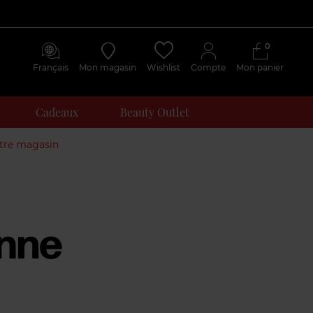
0
Français
Mon magasin
Wishlist
Compte
Mon panier
Cadeaux
Beauty Outlet
otre magasin
Avis
clients