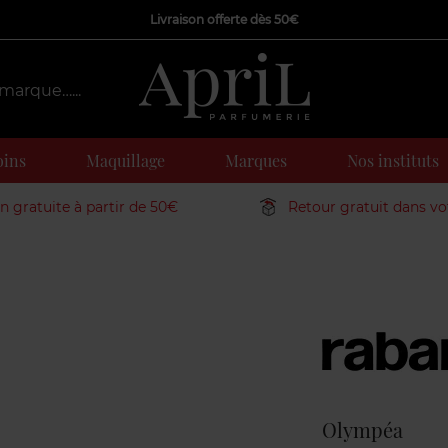
Livraison offerte dès 50€
oins
Maquillage
Marques
Nos instituts
on gratuite à partir de 50€
Retour gratuit dans v
Marque
Olympéa