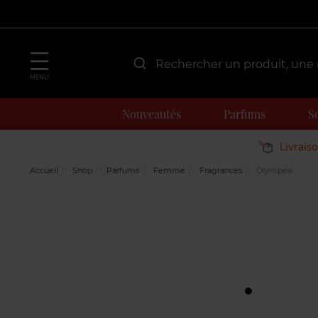
MENU
Nouveautés
Parfums
S
Livrais
Accueil
Shop
Parfums
Femme
Fragrances
Olympéa