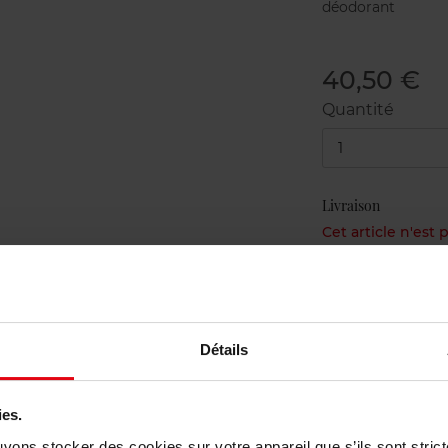
déodorant
40,50 €
Quantité
1
Livraison
Cet article n'est
Etr
Livraison gr
Détails
Retour grat
ies.
uvons stocker des cookies sur votre appareil que s’ils sont stri