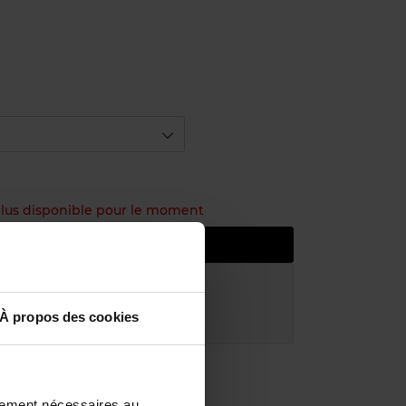
 plus disponible pour le moment
e prévenu de la disponibilité
atuite à partir de 50€
À propos des cookies
uit dans votre magasin
ctement nécessaires au