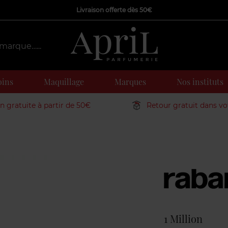
Livraison offerte dès 50€
oins
Maquillage
Marques
Nos instituts
on gratuite à partir de 50€
Retour gratuit dans v
Marque
1 Million