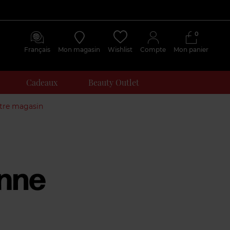
0
Français
Mon magasin
Wishlist
Compte
Mon panier
Cadeaux
Beauty Outlet
otre magasin
Avis
clients