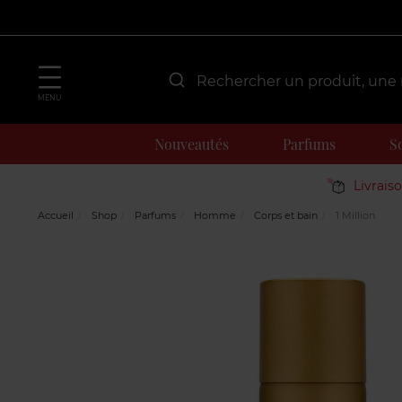
MENU
Nouveautés
Parfums
S
Livrais
Accueil
Shop
Parfums
Homme
Corps et bain
1 Million