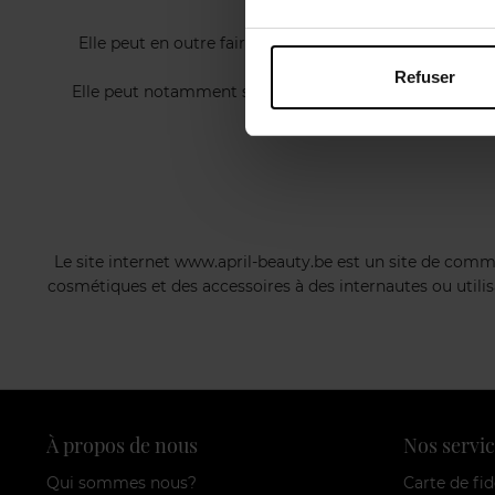
la fourni
Elle peut en outre faire toutes les opérations commerc
Refuser
Elle peut notamment s'intéresser par voie d'apports, de
partie, un objet si
Le site internet www.april-beauty.be est un site de comm
cosmétiques et des accessoires à des internautes ou utili
À propos de nous
Nos servic
Qui sommes nous?
Carte de fid