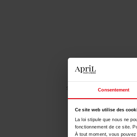
Site Internet: www.april-beauty.
Consentement
l'achat, la vente en détail et en
Ce site web utilise des cook
La loi stipule que nous ne po
fonctionnement de ce site. P
tout acce
À tout moment, vous pouvez m