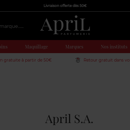
Livraison offerte dès 50€
oins
Maquillage
Marques
Nos instituts
on gratuite à partir de 50€
Retour gratuit dans v
April S.A.