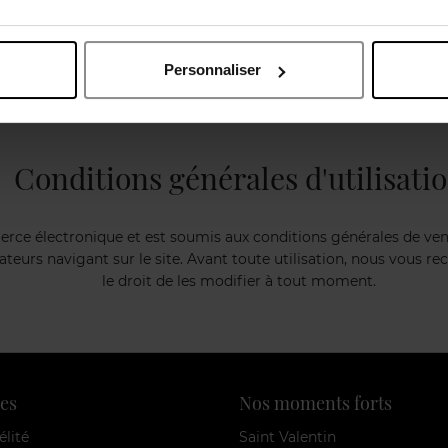
ture de services de management, de supervision, de contrôle et d
iales, industrielles, mobilières, immobilières ou financières se 
Personnaliser
 souscriptions, d'interventions financières ou par tout autre mo
milaire ou connexe au sien ou susceptible d'en favoriser l'extens
Conditions générales d'utilisati
erce électronique et est soumis aux conditions générales de vent
sateurs navigant sur le site. Avant toute utilisation, nous vous
le droit de les modifier à tout moment.
es
Nos moments forts
élité
Saint Valentin