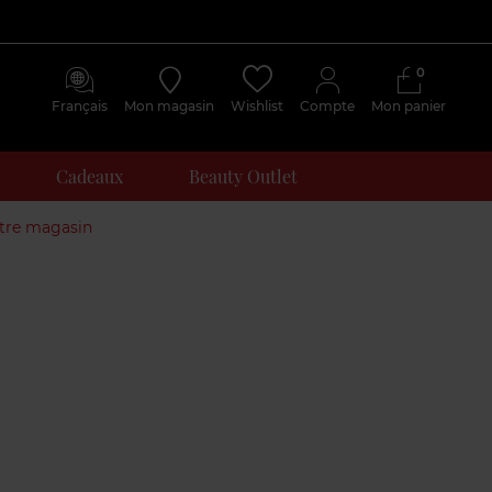
0
Français
Mon magasin
Wishlist
Compte
Mon panier
Cadeaux
Beauty Outlet
otre magasin