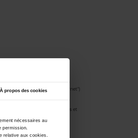
be
és collectivement le "site Internet")
À propos des cookies
on et la transformation des produits et
ctement nécessaires au
;
e permission.
ticle textile.
 relative aux cookies.