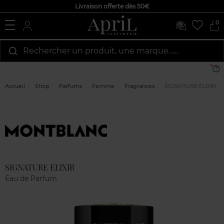
Livraison offerte dès 50€
0
Rechercher un produit, une marque…...
L
Accueil
Shop
Parfums
Femme
Fragrances
SIGNATURE ELIXIR
Marque
Avis
clients
SIGNATURE ELIXIR
Eau de Parfum