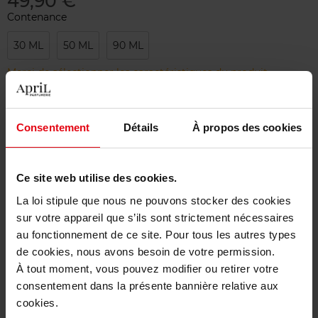
49,90 €
Contenance
30 ML
50 ML
90 ML
Merci de sélectionner les caractéristiques du produit.
Ajouter
Consentement
Détails
À propos des cookies
Livraison gratuite à partir de 50€
Ce site web utilise des cookies.
Retour gratuit dans votre magasin
La loi stipule que nous ne pouvons stocker des cookies
sur votre appareil que s’ils sont strictement nécessaires
au fonctionnement de ce site. Pour tous les autres types
de cookies, nous avons besoin de votre permission.
Description
À tout moment, vous pouvez modifier ou retirer votre
consentement dans la présente bannière relative aux
cookies.
Caractéristiques