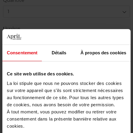
Quantité
1
Livraison
En stock
Ajouter au panier
Consentement
Détails
À propos des cookies
Livraison gratuite à partir de 50€
Ce site web utilise des cookies.
Retour gratuit dans votre magasin
La loi stipule que nous ne pouvons stocker des cookies
sur votre appareil que s’ils sont strictement nécessaires
au fonctionnement de ce site. Pour tous les autres types
de cookies, nous avons besoin de votre permission.
Description
À tout moment, vous pouvez modifier ou retirer votre
consentement dans la présente bannière relative aux
cookies.
Caractéristiques