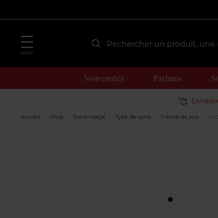
MENU
Nouveautés
Parfums
S
Livrais
Accueil
Shop
Soins visage
Type de soins
Crème de jour
Sup