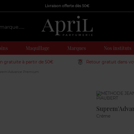
Livraison offerte dès 50€
oins
Maquillage
Marques
Nos instituts
on gratuite à partir de 50€
Retour gratuit dans v
rem'Advance Premium
Marque
Suprem'Adva
Créme