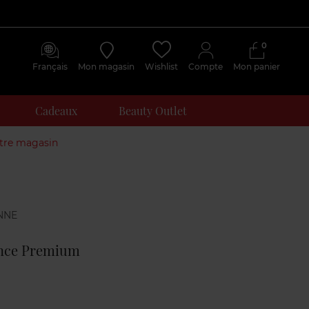
0
Français
Mon magasin
Wishlist
Compte
Mon panier
Cadeaux
Beauty Outlet
otre magasin
Avis
clients
nce Premium