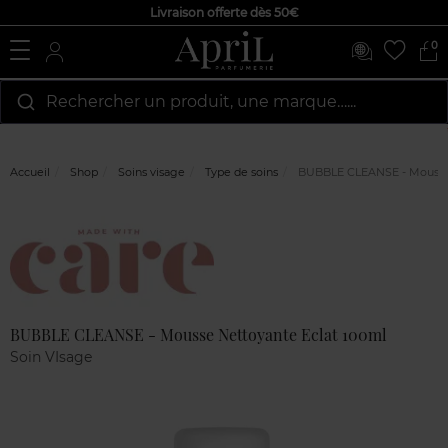
Livraison offerte dès 50€
0
Rechercher un produit, une marque…...
Accueil
Shop
Soins visage
Type de soins
BUBBLE CLEANSE - Mousse 
Marque
Avis
clients
BUBBLE CLEANSE - Mousse Nettoyante Eclat 100ml
Soin VIsage