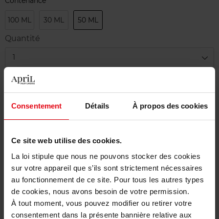
Contenance
100 ML
30 ML
50 ML
Quantité
1
Livraison
Cet article n'est plus disponible pour le moment
Consentement
Détails
À propos des cookies
Etre prévenu de la disponibilité
Ce site web utilise des cookies.
Livraison gratuite à partir de 50€
La loi stipule que nous ne pouvons stocker des cookies
Retour gratuit dans votre magasin
sur votre appareil que s’ils sont strictement nécessaires
au fonctionnement de ce site. Pour tous les autres types
de cookies, nous avons besoin de votre permission.
À tout moment, vous pouvez modifier ou retirer votre
consentement dans la présente bannière relative aux
Description