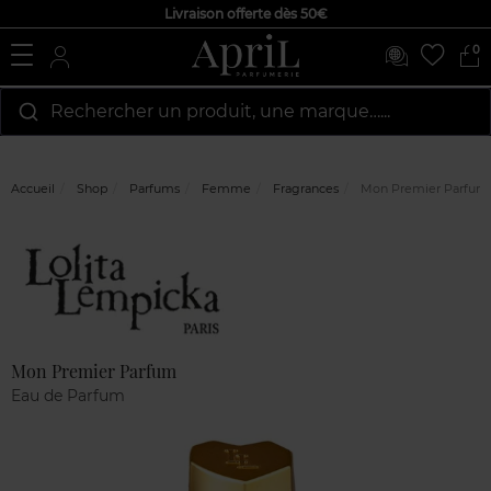
Livraison offerte dès 50€
0
Rechercher un produit, une marque…...
Accueil
Shop
Parfums
Femme
Fragrances
Mon Premier Parfum
Marque
Avis
clients
Mon Premier Parfum
Eau de Parfum