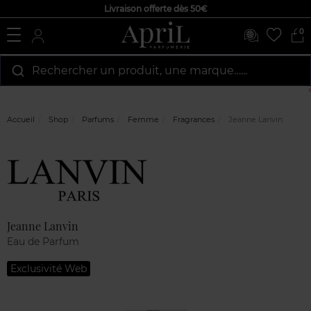
Livraison offerte dès 50€
0
Rechercher un produit, une marque…...
Accueil
Shop
Parfums
Femme
Fragrances
Jeanne Lanvin
Marque
Avis
clients
Jeanne Lanvin
Eau de Parfum
Exclusivité Web