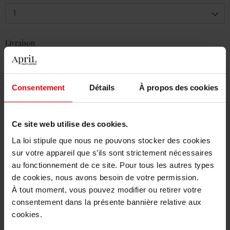
1
Livraison
En stock
Ajouter au panier
Consentement
Détails
À propos des cookies
Livraison gratuite à partir de 50€
Retour gratuit dans votre magasin
Ce site web utilise des cookies.
La loi stipule que nous ne pouvons stocker des cookies
sur votre appareil que s’ils sont strictement nécessaires
au fonctionnement de ce site. Pour tous les autres types
de cookies, nous avons besoin de votre permission.
Description
À tout moment, vous pouvez modifier ou retirer votre
consentement dans la présente bannière relative aux
cookies.
Caractéristiques