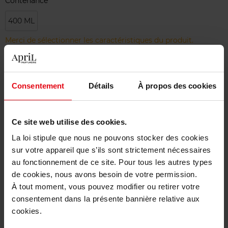
Contenance
400 ML
Merci de sélectionner les caractéristiques du produit.
Ajouter
Consentement
Détails
À propos des cookies
Livraison gratuite à partir de 50€
Retour gratuit dans votre magasin
Ce site web utilise des cookies.
La loi stipule que nous ne pouvons stocker des cookies
sur votre appareil que s’ils sont strictement nécessaires
au fonctionnement de ce site. Pour tous les autres types
de cookies, nous avons besoin de votre permission.
Description
À tout moment, vous pouvez modifier ou retirer votre
consentement dans la présente bannière relative aux
cookies.
Caractéristiques