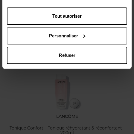
Tout autoriser
Avis client
Personnaliser
Refuser
Oublié quelque chose ?
LANCÔME
Tonique Confort – Tonique réhydratant & réconfortant -
200ml