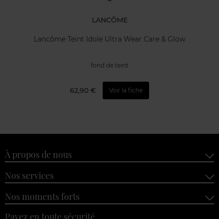
LANCÔME
Lancôme Teint Idole Ultra Wear Care & Glow
fond de teint
62,90 €
Voir la fiche
À propos de nous
Nos services
Nos moments forts
Payez en toute sécurité