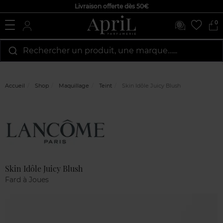
Livraison offerte dès 50€
0
Rechercher un produit, une marque…...
Accueil
Shop
Maquillage
Teint
Skin Idôle Juicy Blush
Marque
Avis
clients
Skin Idôle Juicy Blush
Fard à Joues