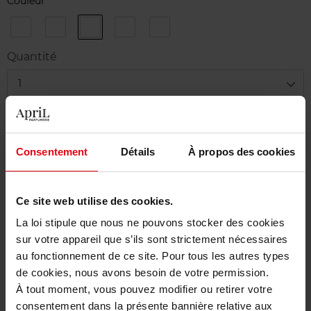
Couleur
10
30
40
80
90
-
-
-
-
-
Quantité
1
Livraison
En stock
Consentement
Détails
À propos des cookies
Ajouter au panier
Ce site web utilise des cookies.
Livraison gratuite à partir de 50€
La loi stipule que nous ne pouvons stocker des cookies
Retour gratuit dans votre magasin
sur votre appareil que s’ils sont strictement nécessaires
au fonctionnement de ce site. Pour tous les autres types
de cookies, nous avons besoin de votre permission.
À tout moment, vous pouvez modifier ou retirer votre
consentement dans la présente bannière relative aux