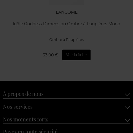
LANCÔME
Idôle Goddess Dimension Ombre à Paupières Mono
Ombre à Paupières
33,00 €
Voir la fiche
À propos de nous
Nos services
Nos moments forts
Payez en toute sécurité