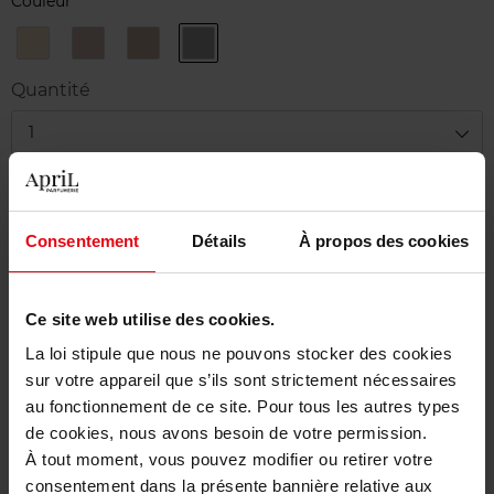
Couleur
01
03
04
05
Or
Taupe
Brun
Erika
Inoubliable
Quartz
Captivant
F
Quantité
1
Livraison
En stock
Consentement
Détails
À propos des cookies
Ajouter au panier
Ce site web utilise des cookies.
Livraison gratuite à partir de 50€
La loi stipule que nous ne pouvons stocker des cookies
Retour gratuit dans votre magasin
sur votre appareil que s’ils sont strictement nécessaires
au fonctionnement de ce site. Pour tous les autres types
de cookies, nous avons besoin de votre permission.
À tout moment, vous pouvez modifier ou retirer votre
consentement dans la présente bannière relative aux