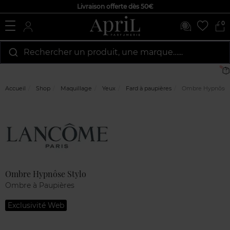
Livraison offerte dès 50€
0
Rechercher un produit, une marque…...
Accueil
Shop
Maquillage
Yeux
Fard à paupières
Ombre Hypnôse 
Marque
Avis
clients
Ombre Hypnôse Stylo
Ombre à Paupières
Exclusivité Web