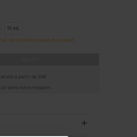
75 ML
ner les caractéristiques du produit.
Ajouter
atuite à partir de 50€
uit dans votre magasin