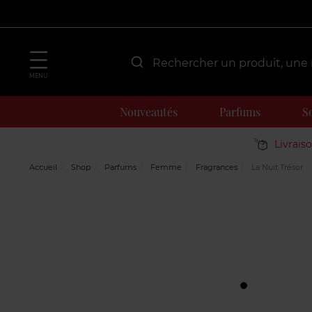
MENU
Nouveautés
Parfums
S
Livrais
Accueil
Shop
Parfums
Femme
Fragrances
La Nuit Trésor