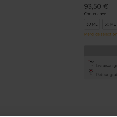
93,50 €
Contenance
30 ML
50 ML
Merci de sélection
Livraison gr
Retour grat