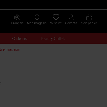
0
Français
Mon magasin
Wishlist
Compte
Mon panier
Cadeaux
Beauty Outlet
otre magasin
Avis
clients
r