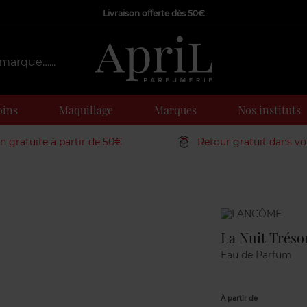
Livraison offerte dès 50€
oins
Maquillage
Marques
Nos instituts
on gratuite à partir de 50€
Retour gratuit dans v
Marque
La Nuit Tréso
Eau de Parfum
À partir de