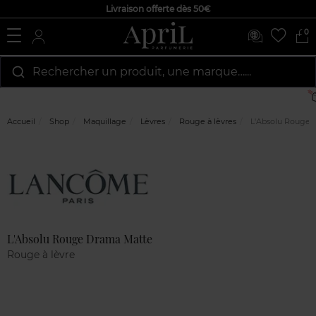
Livraison offerte dès 50€
0
Rechercher un produit, une marque…...
Accueil
Shop
Maquillage
Lèvres
Rouge à lèvres
L'Absolu Rouge 
Marque
Avis
clients
L'Absolu Rouge Drama Matte
Rouge à lèvre