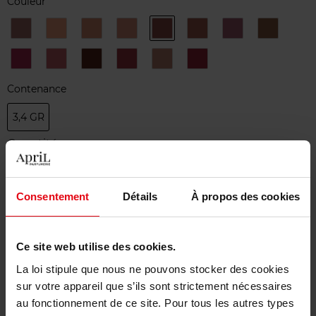
Couleur
200
202
205
217
271
274
290
336
-
-
-
-
-
-
-
-
French
Beige
Nude
Nude
Dramatically
French
Merci
Melodra
Drama
Boost
Frisson
Shot
Me
Tea
Simone
388
399
455
505
510
82
-
-
-
-
-
-
Rose
Haut
Vitamin
Attrape
Divine
Rouge
Contenance
Lancome
En
Cacao
Cœur
Idylle
Pigalle
Pink
3,4 GR
Quantité
1
Consentement
Détails
À propos des cookies
Livraison
En stock
Ce site web utilise des cookies.
Ajouter au panier
La loi stipule que nous ne pouvons stocker des cookies
sur votre appareil que s’ils sont strictement nécessaires
Livraison gratuite à partir de 50€
au fonctionnement de ce site. Pour tous les autres types