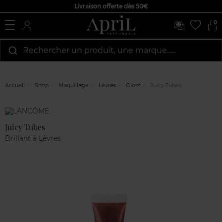
Livraison offerte dès 50€
0
Rechercher un produit, une marque…...
Accueil
Shop
Maquillage
Lèvres
Gloss
Juicy Tubes
Marque
Avis
clients
Juicy Tubes
Brillant à Lèvres