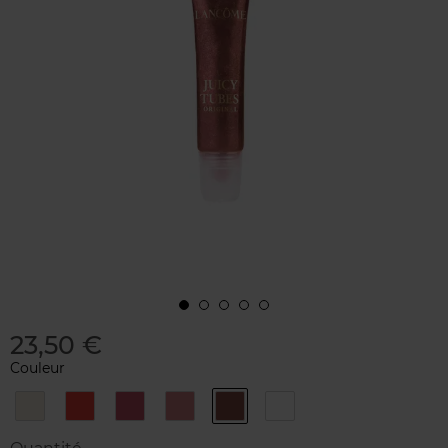
23,50 €
Couleur
01
07
08
09
19
20
-
-
-
-
-
-
Cocoa
Lavender