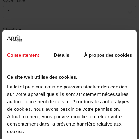
Quantité
Macchiato
Latte
1
Livraison
En stock
Ajouter au panier
Consentement
Détails
À propos des cookies
Livraison gratuite à partir de 50€
Ce site web utilise des cookies.
Retour gratuit dans votre magasin
La loi stipule que nous ne pouvons stocker des cookies
sur votre appareil que s’ils sont strictement nécessaires
au fonctionnement de ce site. Pour tous les autres types
de cookies, nous avons besoin de votre permission.
Description
À tout moment, vous pouvez modifier ou retirer votre
consentement dans la présente bannière relative aux
cookies.
Caractéristiques