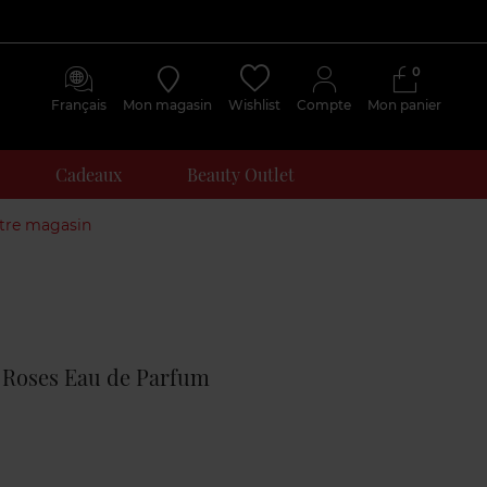
0
Français
Mon magasin
Wishlist
Compte
Mon panier
Cadeaux
Beauty Outlet
otre magasin
Avis
clients
 Roses Eau de Parfum