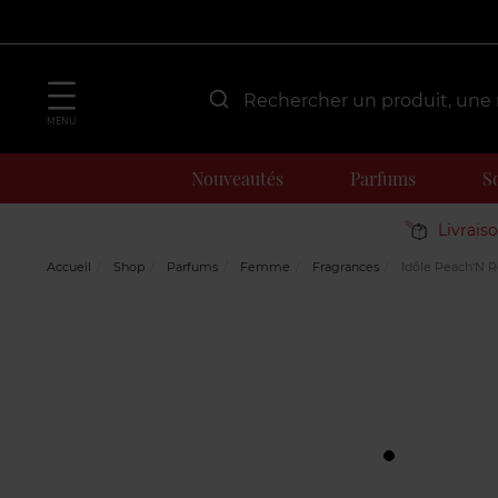
MENU
Nouveautés
Parfums
S
Livrais
Accueil
Shop
Parfums
Femme
Fragrances
Idôle Peach'N R