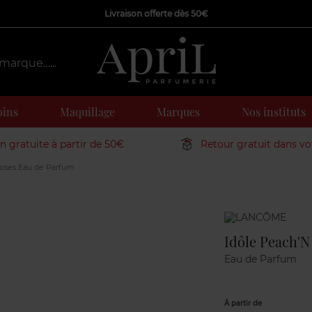
Livraison offerte dès 50€
oins
Maquillage
Marques
Nos instituts
on gratuite à partir de 50€
Retour gratuit dans v
oses Eau de Parfum
Marque
Idôle Peach'N
Eau de Parfum
À partir de