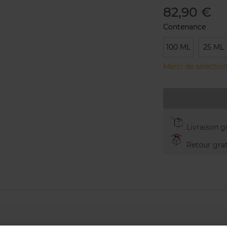
82,90 €
Contenance
100 ML
25 ML
Merci de sélection
Livraison gr
Retour grat