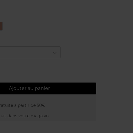
04
Moonlight
hisper​
Ajouter au panier
atuite à partir de 50€
uit dans votre magasin