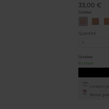
33,00 €
Couleur
02
03
-
-
-
Pink
Astral
Moonrise​
Beige​
W
Quantité
1
Livraison
En stock
Livraison gr
Retour grat