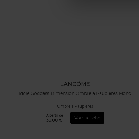
LANCÔME
Idôle Goddess Dimension Ombre à Paupières Mono
Ombre à Paupières
À partir de
Voir la fiche
33,00 €