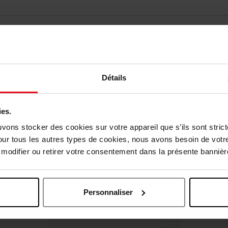
Détails
ies.
uvons stocker des cookies sur votre appareil que s’ils sont stri
vis des clients
our tous les autres types de cookies, nous avons besoin de votr
odifier ou retirer votre consentement dans la présente bannière
Oublié quelque chose ?
Personnaliser