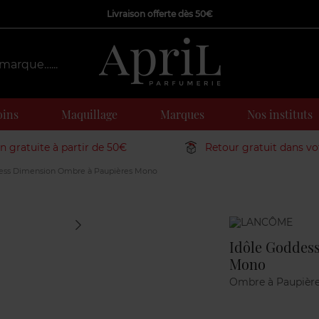
Livraison offerte dès 50€
oins
Maquillage
Marques
Nos instituts
on gratuite à partir de 50€
Retour gratuit dans v
ess Dimension Ombre à Paupières Mono
Marque
Idôle Goddes
Mono
Ombre à Paupièr