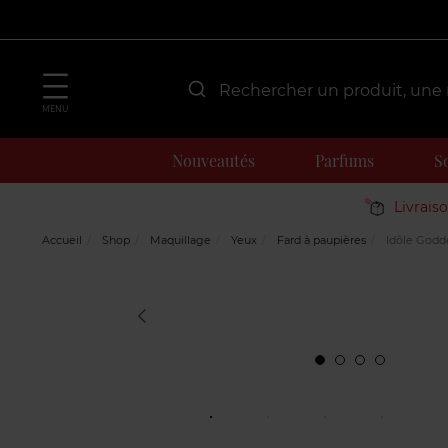
MENU
Nouveautés
Parfums
S
Livrais
Accueil
Shop
Maquillage
Yeux
Fard à paupières
Idôle Godd