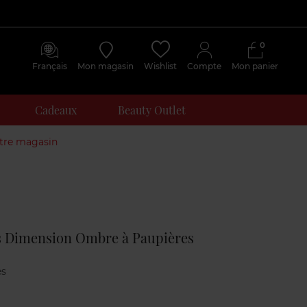
0
Français
Mon magasin
Wishlist
Compte
Mon panier
Cadeaux
Beauty Outlet
otre magasin
Avis
clients
s Dimension Ombre à Paupières
es