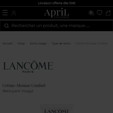
Livraison offerte dès 50€
0
Rechercher un produit, une marque…...
Accueil
Shop
Soins visage
Type de soins
Crème-Mousse Confort
Marque
Avis
clients
Crème-Mousse Confort
Nettoyant Visage