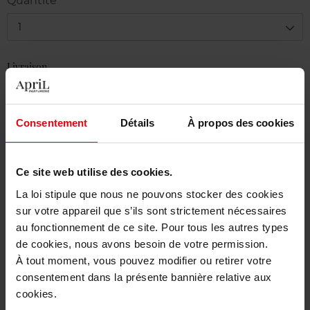
Quantité
1
Livraison
En stock
Ajouter au panier
Consentement
Détails
À propos des cookies
Livraison gratuite à partir de 50€
Ce site web utilise des cookies.
Retour gratuit dans votre magasin
La loi stipule que nous ne pouvons stocker des cookies
sur votre appareil que s’ils sont strictement nécessaires
au fonctionnement de ce site. Pour tous les autres types
de cookies, nous avons besoin de votre permission.
Description
À tout moment, vous pouvez modifier ou retirer votre
consentement dans la présente bannière relative aux
cookies.
Caractéristiques