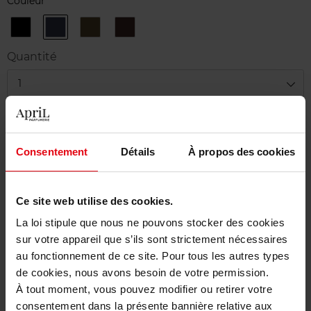
Couleur
01
017
022
028
Noir
Gris
Bronze
Brun
Bleu
Quantité
1
Livraison
En stock
Consentement
Détails
À propos des cookies
Ajouter au panier
Ce site web utilise des cookies.
Livraison gratuite à partir de 50€
La loi stipule que nous ne pouvons stocker des cookies
Retour gratuit dans votre magasin
sur votre appareil que s’ils sont strictement nécessaires
au fonctionnement de ce site. Pour tous les autres types
de cookies, nous avons besoin de votre permission.
À tout moment, vous pouvez modifier ou retirer votre
consentement dans la présente bannière relative aux