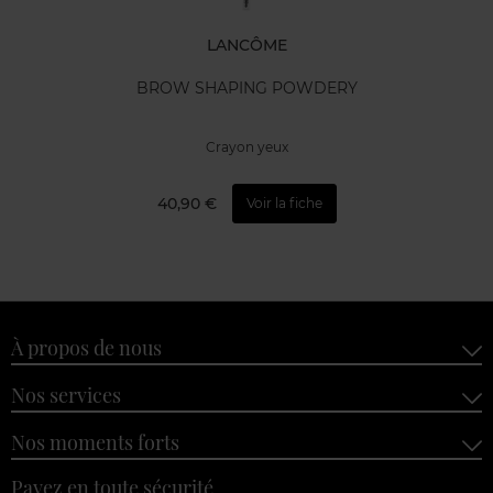
LANCÔME
BROW SHAPING POWDERY
Crayon yeux
40,90 €
Voir la fiche
À propos de nous
Nos services
Nos moments forts
Payez en toute sécurité