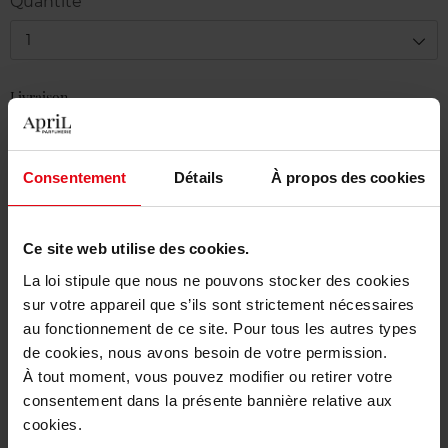
Quantité
1
Livraison
En stock
Ajouter au panier
Consentement
Détails
À propos des cookies
Livraison gratuite à partir de 50€
Ce site web utilise des cookies.
Retour gratuit dans votre magasin
La loi stipule que nous ne pouvons stocker des cookies
sur votre appareil que s’ils sont strictement nécessaires
au fonctionnement de ce site. Pour tous les autres types
de cookies, nous avons besoin de votre permission.
Description
À tout moment, vous pouvez modifier ou retirer votre
consentement dans la présente bannière relative aux
cookies.
Caractéristiques