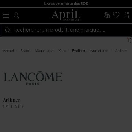
Livraison offerte dès 50€
0
Rechercher un produit, une marque…...
Accueil
Shop
Maquillage
Yeux
Eyeliner, crayon et khôl
Artliner
Marque
Avis
clients
Artliner
EYELINER