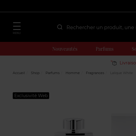
MENU
Nouveautés
Parfums
S
Livrais
Accueil
Shop
Parfums
Homme
Fragrances
Lalique White
Exclusivité Web