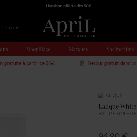
Livraison offerte dès 50€
oins
Maquillage
Marques
Nos instituts
on gratuite à partir de 50€
Retour gratuit dans v
Marque
Lalique White
EAU DE TOILETTE
94,90 €