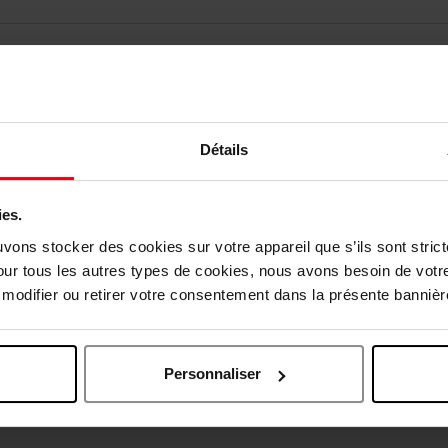
Détails
ies.
uvons stocker des cookies sur votre appareil que s’ils sont stri
vis des clients
our tous les autres types de cookies, nous avons besoin de votr
odifier ou retirer votre consentement dans la présente bannière
Oublié quelque chose ?
Personnaliser
Exclusivité Web