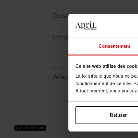
Description
Caractéristiques
Consentement
Ce site web utilise des cook
La loi stipule que nous ne po
Avis client
Politique relative aux a
fonctionnement de ce site. P
À tout moment, vous pouvez m
Refuser
Exclusivité Web