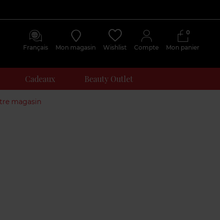
0
Français
Mon magasin
Wishlist
Compte
Mon panier
Cadeaux
Beauty Outlet
otre magasin
Avis
clients