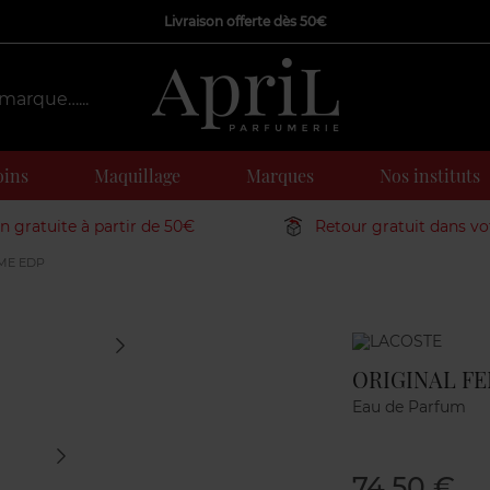
Livraison offerte dès 50€
oins
Maquillage
Marques
Nos instituts
on gratuite à partir de 50€
Retour gratuit dans v
ME EDP
Marque
ORIGINAL F
Eau de Parfum
74,50 €