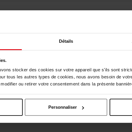
Détails
ies.
vis des clients
uvons stocker des cookies sur votre appareil que s’ils sont stri
our tous les autres types de cookies, nous avons besoin de votr
odifier ou retirer votre consentement dans la présente bannière
Oublié quelque chose ?
Personnaliser