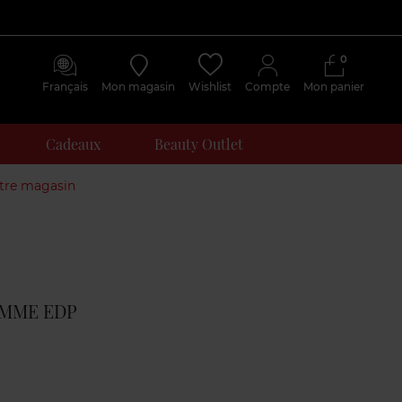
0
Français
Mon magasin
Wishlist
Compte
Mon panier
Cadeaux
Beauty Outlet
otre magasin
Avis
clients
EMME EDP