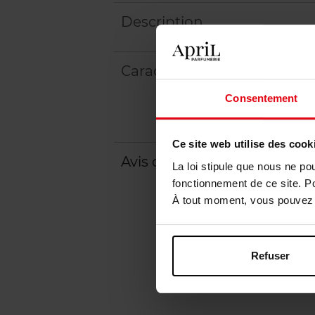
Description
Caractéristiques
Consentement
Ce site web utilise des cook
Avis client
Politique relative aux a
La loi stipule que nous ne po
fonctionnement de ce site. P
À tout moment, vous pouvez m
Refuser