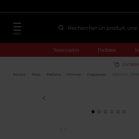
MENU
Nouveautés
Parfums
S
Livrais
Accueil
Shop
Parfums
Femme
Fragrances
ORIGINAL FEM