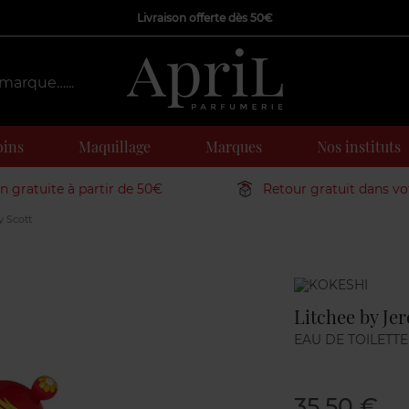
Livraison offerte dès 50€
oins
Maquillage
Marques
Nos instituts
on gratuite à partir de 50€
Retour gratuit dans v
 Scott
Marque
Litchee by Je
EAU DE TOILETTE
35,50 €