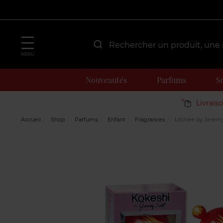
MENU
Nouveautés
Parfums
S
Livrais
Accueil
Shop
Parfums
Enfant
Fragrances
Litchee by Jeremy