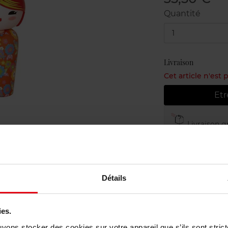
Quantité
1
Livraison
Cet article n'est
Etr
Livraison gr
Retour grat
Détails
ies.
uvons stocker des cookies sur votre appareil que s’ils sont stri