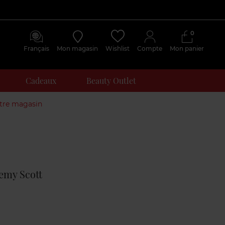
0
Français
Mon magasin
Wishlist
Compte
Mon panier
Cadeaux
Beauty Outlet
otre magasin
Avis
clients
remy Scott