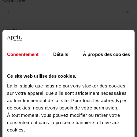
Quantité
1
Livraison
Cet article n'est plus disponible pour le moment
Etre prévenu de la disponibilité
Consentement
Détails
À propos des cookies
Livraison gratuite à partir de 50€
Ce site web utilise des cookies.
Retour gratuit dans votre magasin
La loi stipule que nous ne pouvons stocker des cookies
sur votre appareil que s’ils sont strictement nécessaires
au fonctionnement de ce site. Pour tous les autres types
de cookies, nous avons besoin de votre permission.
Description
À tout moment, vous pouvez modifier ou retirer votre
consentement dans la présente bannière relative aux
cookies.
Caractéristiques