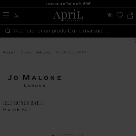
Livraison offerte dès 50€
0
Rechercher un produit, une marque…...
Accueil
Shop
Parfums
RED ROSES BATH
Marque
Avis
clients
RED ROSES BATH
Huile de Bain