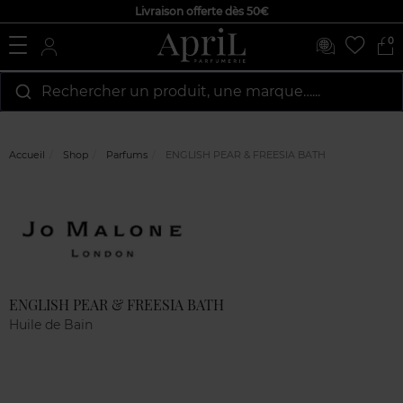
Livraison offerte dès 50€
0
Rechercher un produit, une marque…...
Accueil
Shop
Parfums
ENGLISH PEAR & FREESIA BATH
Marque
Avis
clients
ENGLISH PEAR & FREESIA BATH
Huile de Bain