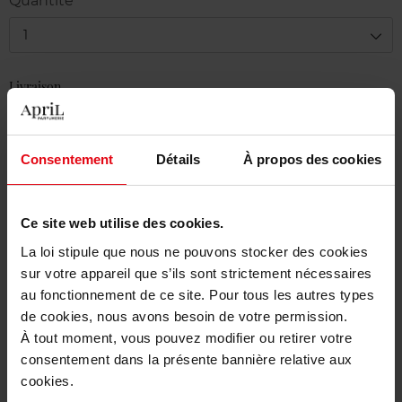
Quantité
1
Livraison
Cet article n'est plus disponible pour le moment
Etre prévenu de la disponibilité
Consentement
Détails
À propos des cookies
Livraison gratuite à partir de 50€
Ce site web utilise des cookies.
Retour gratuit dans votre magasin
La loi stipule que nous ne pouvons stocker des cookies
sur votre appareil que s’ils sont strictement nécessaires
au fonctionnement de ce site. Pour tous les autres types
de cookies, nous avons besoin de votre permission.
Description
À tout moment, vous pouvez modifier ou retirer votre
consentement dans la présente bannière relative aux
cookies.
Caractéristiques