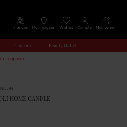
0
Français
Mon magasin
Wishlist
Compte
Mon panier
Cadeaux
Beauty Outlet
otre magasin
Avis
clients
ROLI HOME CANDLE