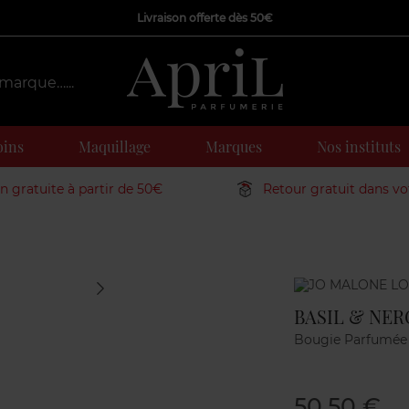
Livraison offerte dès 50€
oins
Maquillage
Marques
Nos instituts
on gratuite à partir de 50€
Retour gratuit dans v
Marque
BASIL & NE
Bougie Parfumée
50,50 €