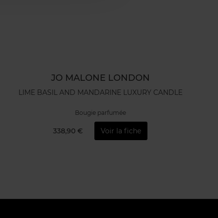
JO MALONE LONDON
LIME BASIL AND MANDARINE LUXURY CANDLE
Bougie parfumée
338,90 €
Voir la fiche