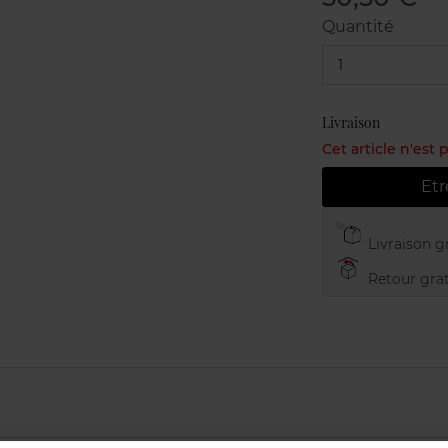
Quantité
1
Livraison
Cet article n'est
Etr
Livraison gr
Retour grat