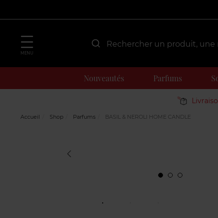
MENU
Nouveautés
Parfums
S
Livrais
Accueil
Shop
Parfums
BASIL & NEROLI HOME CANDLE