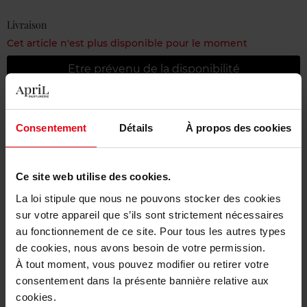
Livraison
Cet article n'est plus disponible pour le moment
Etre prévenu de la disponibilité
Livraison gratuite à partir de 50€
Consentement
Détails
À propos des cookies
Retour gratuit dans votre magasin
Ce site web utilise des cookies.
La loi stipule que nous ne pouvons stocker des cookies
Description
sur votre appareil que s’ils sont strictement nécessaires
au fonctionnement de ce site. Pour tous les autres types
de cookies, nous avons besoin de votre permission.
Caractéristiques
À tout moment, vous pouvez modifier ou retirer votre
consentement dans la présente bannière relative aux
cookies.