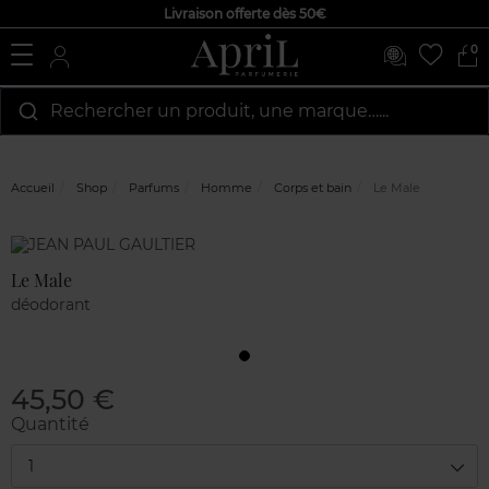
Livraison offerte dès 50€
0
Rechercher un produit, une marque…...
Accueil
Shop
Parfums
Homme
Corps et bain
Le Male
Marque
Avis
clients
Le Male
déodorant
45,50 €
Quantité
1