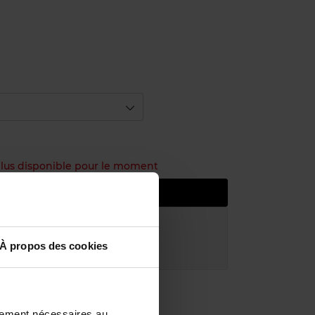
 plus disponible pour le moment
e prévenu de la disponibilité
atuite à partir de 50€
À propos des cookies
uit dans votre magasin
ctement nécessaires au