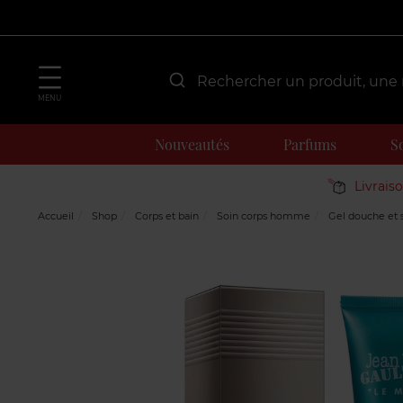
MENU
Nouveautés
Parfums
S
Livrais
Accueil
Shop
Corps et bain
Soin corps homme
Gel douche et 