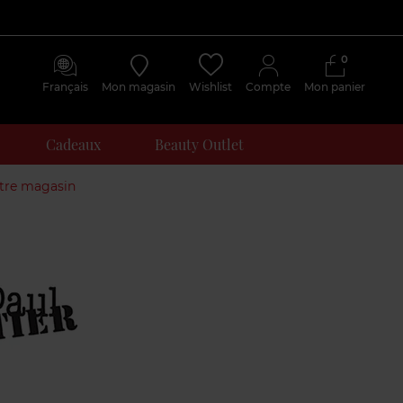
0
Français
Mon magasin
Wishlist
Compte
Mon panier
Cadeaux
Beauty Outlet
otre magasin
Avis
clients