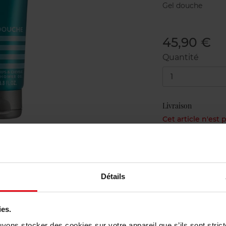
Gel douche
45,90 €
Quantité
1
Livraison
Cet article n'est
Etr
Livraison gr
Détails
Retour grat
ies.
uvons stocker des cookies sur votre appareil que s’ils sont stri