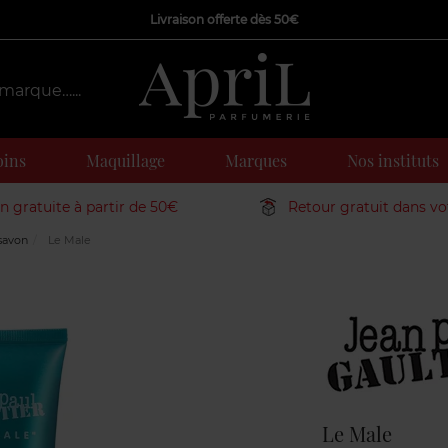
Livraison offerte dès 50€
oins
Maquillage
Marques
Nos instituts
on gratuite à partir de 50€
Retour gratuit dans v
savon
Le Male
Marque
Le Male