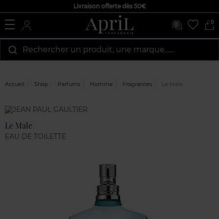
Livraison offerte dès 50€
0
Rechercher un produit, une marque…...
Accueil
Shop
Parfums
Homme
Fragrances
Le Male
Marque
Avis
clients
Le Male
EAU DE TOILETTE