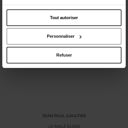
Tout autoriser
Avis client
Politique relative aux avis des clients
Personnaliser
Refuser
Oublié quelque chose ?
JEAN PAUL GAULTIER
LE MALE ELIXIR