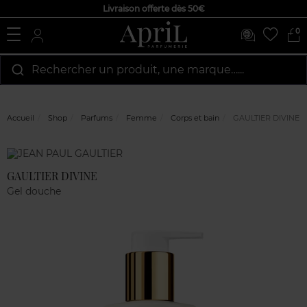
Livraison offerte dès 50€
0
Rechercher un produit, une marque…...
Accueil
Shop
Parfums
Femme
Corps et bain
GAULTIER DIVINE
Marque
Avis
clients
GAULTIER DIVINE
Gel douche