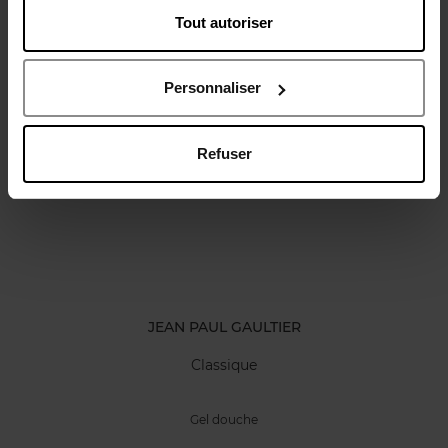
Tout autoriser
Avis client
Politique relative aux avis des clients
Personnaliser
Oublié quelque chose ?
Refuser
Exclusivité Web
JEAN PAUL GAULTIER
Classique
Gel douche