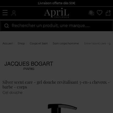
Livraison offerte dès 50€
0
Rechercher un produit, une marque…...
Accueil
Shop
Corps et bain
Soin corps homme
Silver scent care - ge
Marque
Avis
clients
Silver scent care - gel douche revitalisant 3-en-1 cheveux -
barbe - corps
Gel douche