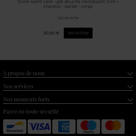
Silver scent care - gel douche revitalisant 3-en-1
cheveux - barbe - corps
Gel douche
30,90 €
Voir la fiche
À propos de nous
Nos services
Nos moments forts
Payez en toute sécurité