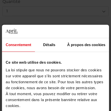
Quantité
1
Livraison
En stock
Ajouter au panier
Consentement
Détails
À propos des cookies
Livraison gratuite à partir de 50€
Ce site web utilise des cookies.
Retour gratuit dans votre magasin
La loi stipule que nous ne pouvons stocker des cookies
sur votre appareil que s’ils sont strictement nécessaires
au fonctionnement de ce site. Pour tous les autres types
de cookies, nous avons besoin de votre permission.
Description
À tout moment, vous pouvez modifier ou retirer votre
consentement dans la présente bannière relative aux
cookies.
Caractéristiques