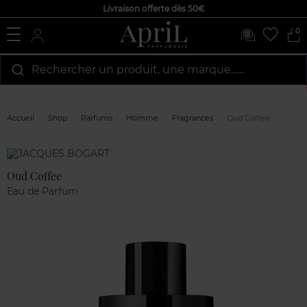
Livraison offerte dès 50€
0
Rechercher un produit, une marque…...
Accueil
Shop
Parfums
Homme
Fragrances
Oud Coffee
Marque
Avis
clients
Oud Coffee
Eau de Parfum