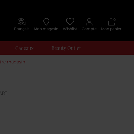
0
Français
Mon magasin
Wishlist
Compte
Mon panier
Cadeaux
Beauty Outlet
otre magasin
Avis
clients