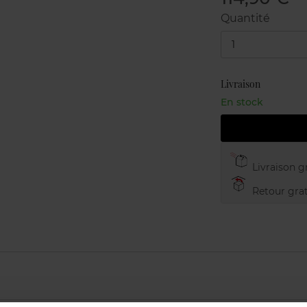
Quantité
1
Livraison
En stock
Livraison gr
Retour grat