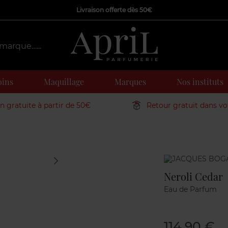
Livraison offerte dès 50€
oins
Maquillage
Marques
Nos instituts
on gratuite à partir de 50€
Retour gratuit dans v
Marque
Neroli Cedar
Eau de Parfum
114,90 €