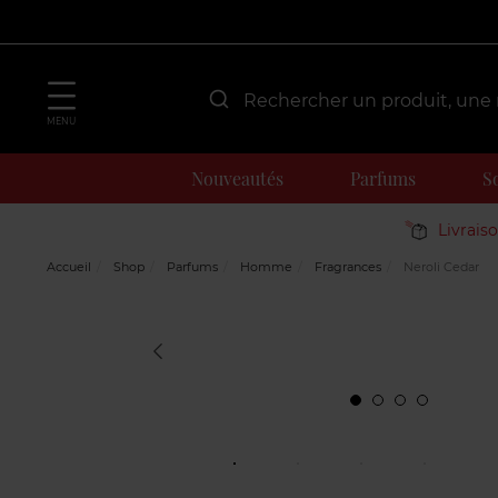
MENU
Nouveautés
Parfums
S
Livrais
Accueil
Shop
Parfums
Homme
Fragrances
Neroli Cedar