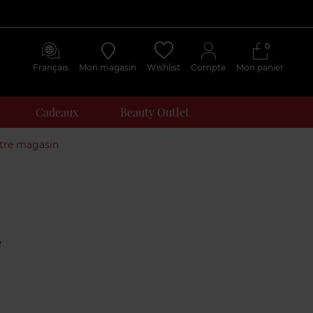
0
Français
Mon magasin
Wishlist
Compte
Mon panier
Cadeaux
Beauty Outlet
otre magasin
Avis
clients
e