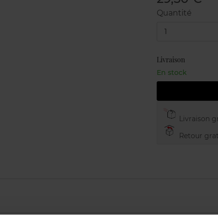
Quantité
1
Livraison
En stock
Livraison gr
Retour grat