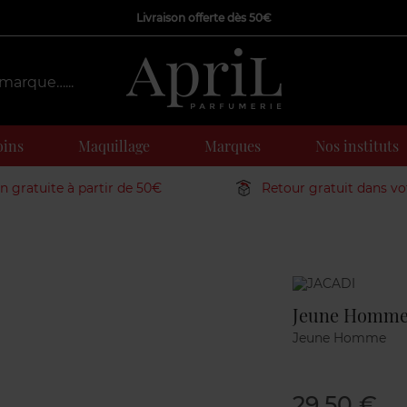
Livraison offerte dès 50€
oins
Maquillage
Marques
Nos instituts
on gratuite à partir de 50€
Retour gratuit dans v
Marque
Jeune Homm
Jeune Homme
29,50 €