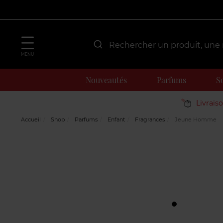
MENU
Nouveautés
Parfums
S
Livrais
Accueil
Shop
Parfums
Enfant
Fragrances
Jeune Homme