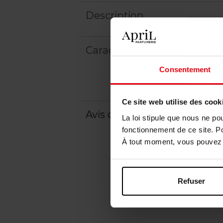
Description
Caractéristiques
Consentement
Ce site web utilise des cook
Avis client
Politique relative aux a
La loi stipule que nous ne po
fonctionnement de ce site. P
À tout moment, vous pouvez m
Refuser