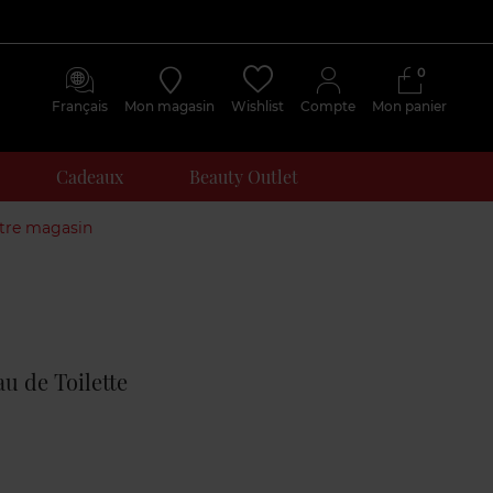
0
Français
Mon magasin
Wishlist
Compte
Mon panier
Cadeaux
Beauty Outlet
otre magasin
Avis
clients
au de Toilette