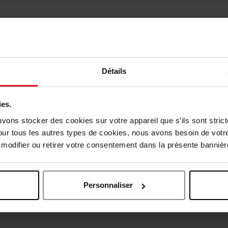
Détails
ies.
vis des clients
uvons stocker des cookies sur votre appareil que s’ils sont stri
our tous les autres types de cookies, nous avons besoin de votr
odifier ou retirer votre consentement dans la présente bannière
Oublié quelque chose ?
Personnaliser