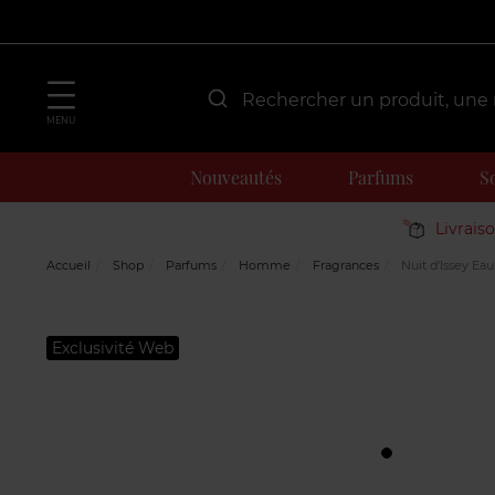
MENU
Nouveautés
Parfums
S
Livrais
Accueil
Shop
Parfums
Homme
Fragrances
Nuit d'Issey Eau
Exclusivité Web