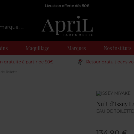
Livraison offerte dès 50€
oins
Maquillage
Marques
Nos instituts
on gratuite à partir de 50€
Retour gratuit dans v
 de Toilette
Marque
Nuit d'Issey E
EAU DE TOILETTE
134,90 €