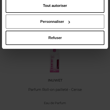
Tout autoriser
Avis client
Politique relative aux avis des clients
Personnaliser
Oublié quelque chose ?
Refuser
INUWET
Parfum Roll-on pailleté - Cerise
Eau de Parfum