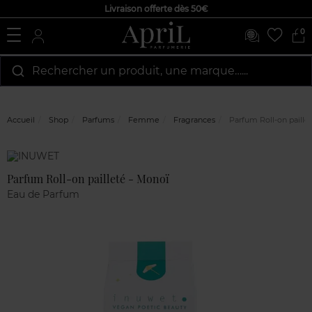
Livraison offerte dès 50€
0
Rechercher un produit, une marque…...
Accueil
Shop
Parfums
Femme
Fragrances
Parfum Roll-on paille
Marque
Avis
clients
Parfum Roll-on pailleté - Monoï
Eau de Parfum