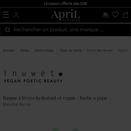
Livraison offerte dès 50€
0
Rechercher un produit, une marque…...
Accueil
Shop
Soins visage
Type de soins
Soins des lèvres
Baume à 
Marque
Avis
clients
Baume à lèvres hydratant et vegan - Barbe a papa
Baume lèvres