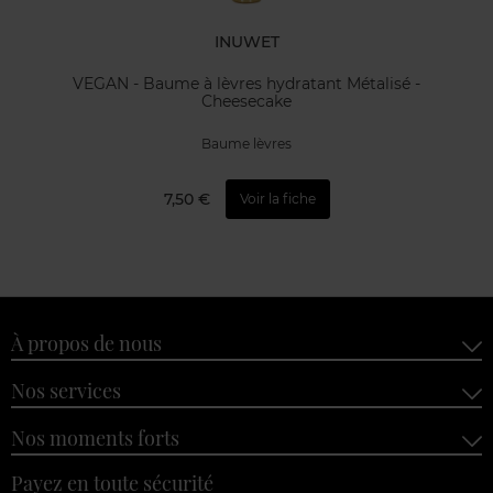
INUWET
VEGAN - Baume à lèvres hydratant Métalisé -
Cheesecake
Baume lèvres
7,50 €
Voir la fiche
À propos de nous
Nos services
Nos moments forts
Payez en toute sécurité