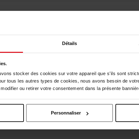
Détails
ies.
vis des clients
uvons stocker des cookies sur votre appareil que s’ils sont stri
our tous les autres types de cookies, nous avons besoin de votr
odifier ou retirer votre consentement dans la présente bannière
Oublié quelque chose ?
Personnaliser