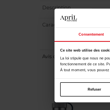
Description
Caractéristiques
Consentement
Ce site web utilise des cook
Avis client
Politique relative aux a
La loi stipule que nous ne po
fonctionnement de ce site. P
À tout moment, vous pouvez m
Refuser