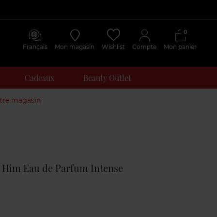
0
Français
Mon magasin
Wishlist
Compte
Mon panier
Cadeaux
Beauty Outlet
otre magasin
Avis
clients
r Him Eau de Parfum Intense