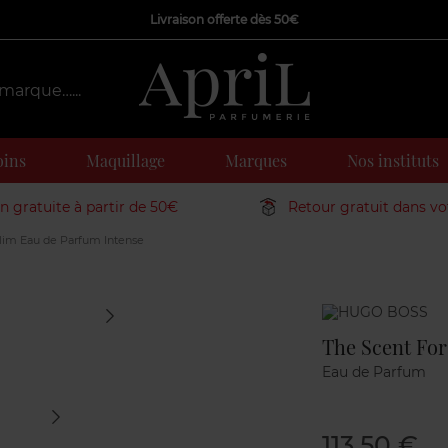
Livraison offerte dès 50€
oins
Maquillage
Marques
Nos instituts
on gratuite à partir de 50€
Retour gratuit dans v
Him Eau de Parfum Intense
Marque
The Scent Fo
Eau de Parfum
113,50 €