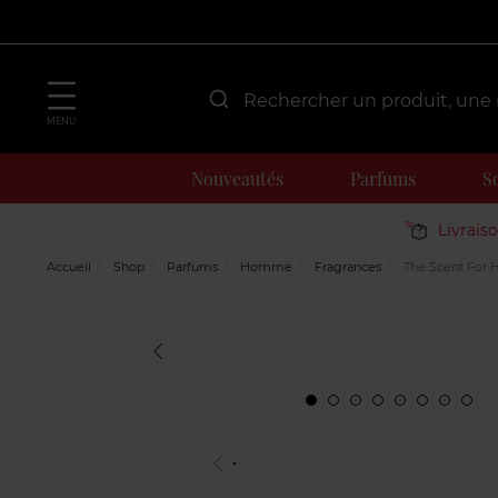
MENU
Nouveautés
Parfums
S
Livrais
Accueil
Shop
Parfums
Homme
Fragrances
The Scent For 