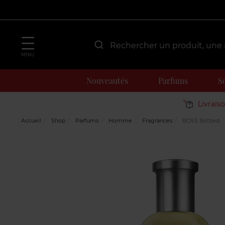
MENU
Nouveautés
Parfums
S
Livrais
Accueil
Shop
Parfums
Homme
Fragrances
BOSS Bottled