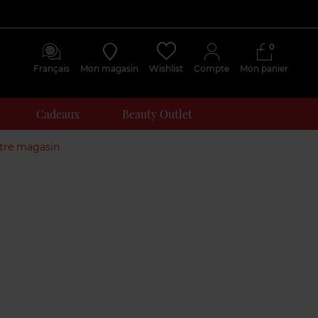
0
Français
Mon magasin
Wishlist
Compte
Mon panier
Cadeaux
Beauty Outlet
otre magasin
Avis
clients