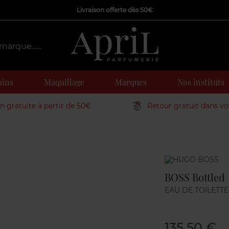
Livraison offerte dès 50€
oins
Maquillage
Marques
Nos instituts
on gratuite à partir de 50€
Retour gratuit dans v
Marque
BOSS Bottled
EAU DE TOILETTE
135,50 €