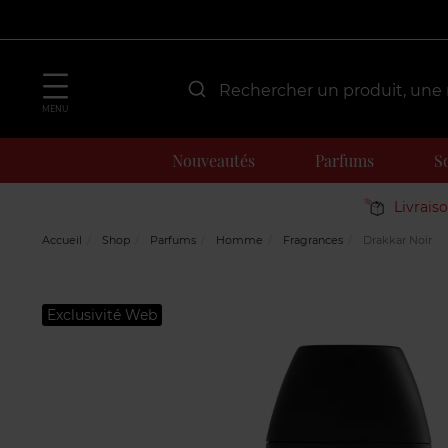
MENU
Nouveautés
Parfums
S
Livrais
Accueil
Shop
Parfums
Homme
Fragrances
Drakkar Noir
Exclusivité Web