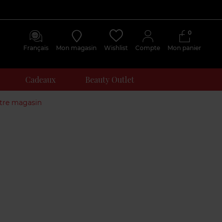
0
Français
Mon magasin
Wishlist
Compte
Mon panier
Cadeaux
Beauty Outlet
otre magasin
Avis
clients