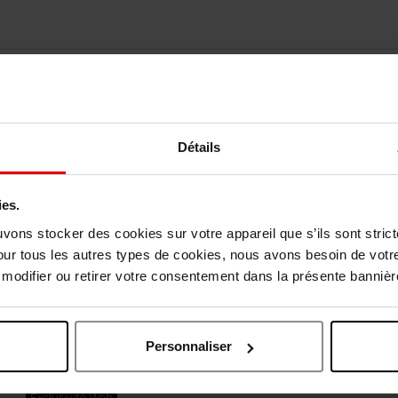
Détails
ies.
uvons stocker des cookies sur votre appareil que s’ils sont stri
vis des clients
our tous les autres types de cookies, nous avons besoin de votr
odifier ou retirer votre consentement dans la présente bannière
Oublié quelque chose ?
Personnaliser
Exclusivité Web