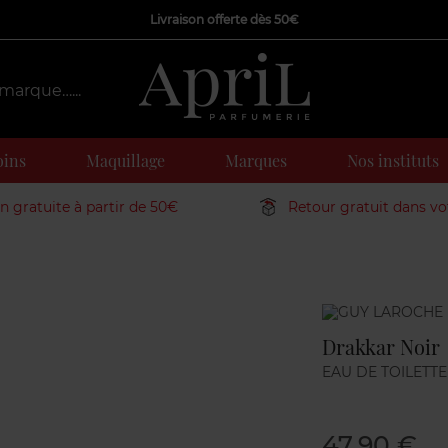
Livraison offerte dès 50€
oins
Maquillage
Marques
Nos instituts
on gratuite à partir de 50€
Retour gratuit dans v
Marque
Drakkar Noir
EAU DE TOILETTE
47,90 €