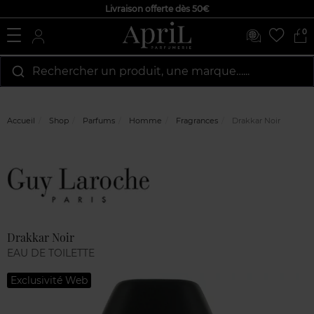
Livraison offerte dès 50€
0
Rechercher un produit, une marque…...
Accueil
Shop
Parfums
Homme
Fragrances
Drakkar Noir
Marque
Avis
clients
Drakkar Noir
EAU DE TOILETTE
Exclusivité Web