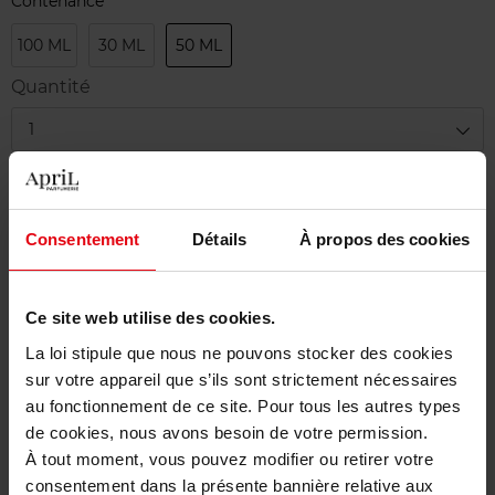
Contenance
100 ML
30 ML
50 ML
Quantité
1
Livraison
Cet article n'est plus disponible pour le moment
Consentement
Détails
À propos des cookies
Etre prévenu de la disponibilité
Ce site web utilise des cookies.
Livraison gratuite à partir de 50€
La loi stipule que nous ne pouvons stocker des cookies
Retour gratuit dans votre magasin
sur votre appareil que s’ils sont strictement nécessaires
au fonctionnement de ce site. Pour tous les autres types
de cookies, nous avons besoin de votre permission.
À tout moment, vous pouvez modifier ou retirer votre
consentement dans la présente bannière relative aux
Description