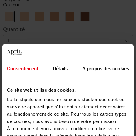
Couleur
05
10
20
30
40
50
PEARL
SUNVEIL
GOLDEN
SUNWARM
AMBER
BRONZE
Quantité
1
Livraison
En stock
Consentement
Détails
À propos des cookies
Ajouter au panier
Ce site web utilise des cookies.
Livraison gratuite à partir de 50€
La loi stipule que nous ne pouvons stocker des cookies
Retour gratuit dans votre magasin
sur votre appareil que s’ils sont strictement nécessaires
au fonctionnement de ce site. Pour tous les autres types
de cookies, nous avons besoin de votre permission.
À tout moment, vous pouvez modifier ou retirer votre
consentement dans la présente bannière relative aux