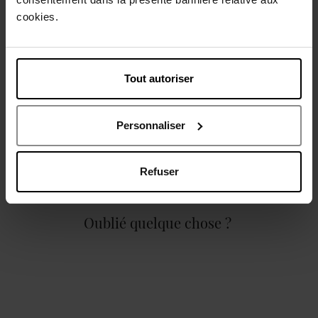
Description
cookies.
Caractéristiques
Tout autoriser
Personnaliser
Avis client
Refuser
Oublié quelque chose ?