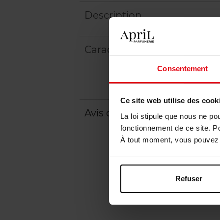
Description
Caractéristiques
Consentement
Ce site web utilise des cook
Avis client
Politique relative aux a
La loi stipule que nous ne po
fonctionnement de ce site. P
À tout moment, vous pouvez m
Refuser