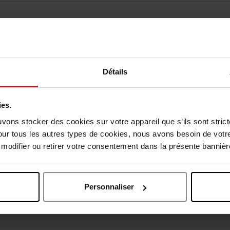
Détails
ies.
vis des clients
uvons stocker des cookies sur votre appareil que s’ils sont stri
our tous les autres types de cookies, nous avons besoin de votr
odifier ou retirer votre consentement dans la présente bannière
Oublié quelque chose ?
Personnaliser