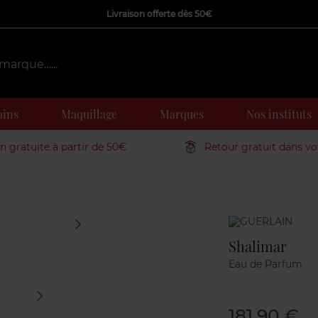
Livraison offerte dès 50€
oins
Maquillage
Marques
Nos instituts
on gratuite à partir de 50€
Retour gratuit dans v
Marque
Shalimar
Eau de Parfum
181,90 €