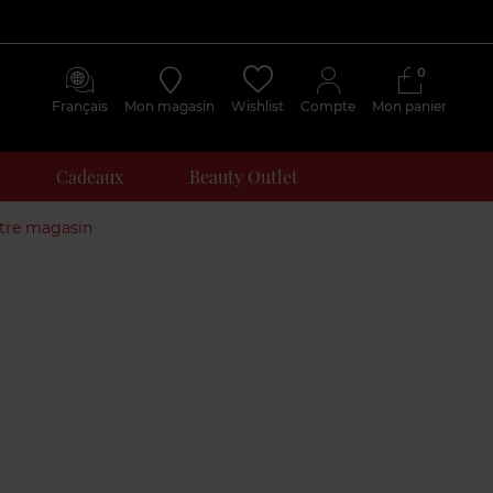
0
Français
Mon magasin
Wishlist
Compte
Mon panier
Cadeaux
Beauty Outlet
otre magasin
Avis
clients