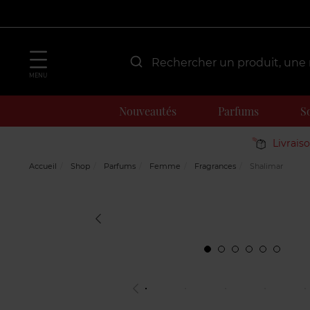
MENU
Nouveautés
Parfums
S
Livrais
Accueil
Shop
Parfums
Femme
Fragrances
Shalimar