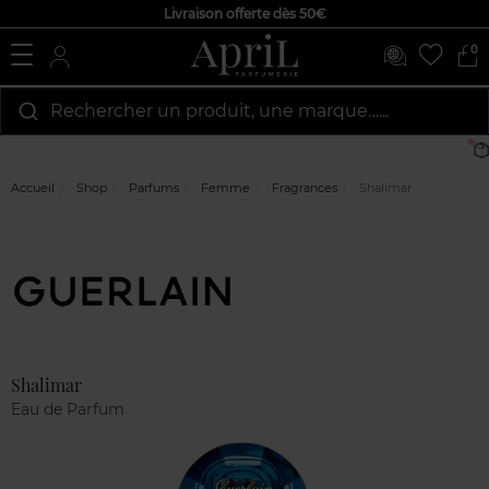
Livraison offerte dès 50€
0
Rechercher un produit, une marque…...
Accueil
Shop
Parfums
Femme
Fragrances
Shalimar
Marque
Avis
clients
Shalimar
Eau de Parfum