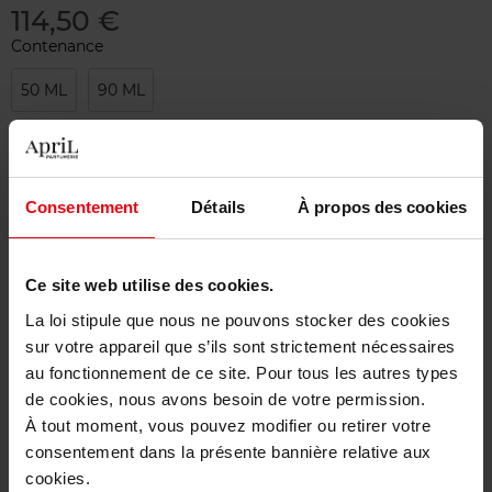
114,50 €
Contenance
50 ML
90 ML
Merci de sélectionner les caractéristiques du produit.
Ajouter
Consentement
Détails
À propos des cookies
Livraison gratuite à partir de 50€
Ce site web utilise des cookies.
Retour gratuit dans votre magasin
La loi stipule que nous ne pouvons stocker des cookies
sur votre appareil que s’ils sont strictement nécessaires
au fonctionnement de ce site. Pour tous les autres types
de cookies, nous avons besoin de votre permission.
À tout moment, vous pouvez modifier ou retirer votre
Description
consentement dans la présente bannière relative aux
cookies.