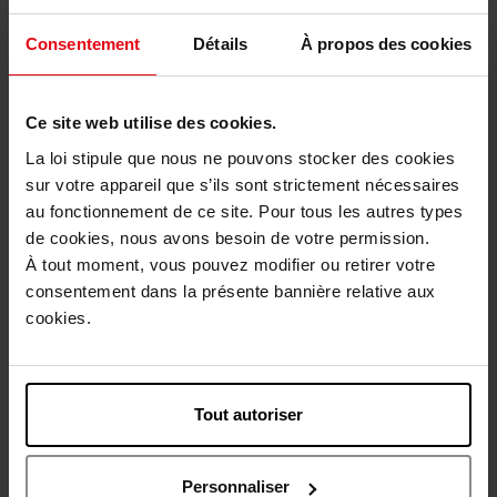
Multi-active nuit - toutes
RECETTE MERVEILLEUSE
peaux
Consentement
Détails
À propos des cookies
Soin VIsage
SOIN NUIT OVALE LIFT
Ce site web utilise des cookies.
90,90 €
119,90 €
Ajouter
Ajouter
La loi stipule que nous ne pouvons stocker des cookies
sur votre appareil que s’ils sont strictement nécessaires
Nouveauté
au fonctionnement de ce site. Pour tous les autres types
de cookies, nous avons besoin de votre permission.
À tout moment, vous pouvez modifier ou retirer votre
consentement dans la présente bannière relative aux
cookies.
ANNAYAKE
SISLEY
Masque-baume de nuit
Supremÿa La Nuit La Lotion
Tout autoriser
Soin Anti-Âge
Soin VIsage
Soin VIsage
Personnaliser