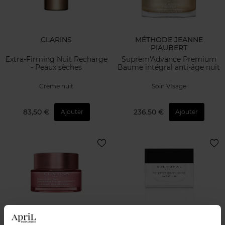
CLARINS
MÉTHODE JEANNE
PIAUBERT
Extra-Firming Nuit Recharge
Suprem'Advance Premium
- Peaux sèches
Baume intégral anti-âge nuit
Crème nuit
Soin VIsage
83,50 €
236,50 €
Ajouter
Ajouter
CLARINS
STENDHAL