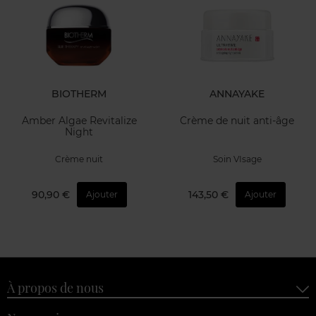
BIOTHERM
ANNAYAKE
Amber Algae Revitalize
Crème de nuit anti-âge
Night
Crème nuit
Soin VIsage
90,90 €
143,50 €
Ajouter
Ajouter
À propos de nous