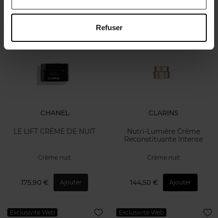
87,50 €
251,90 €
Ajouter
Ajouter
Refuser
CHANEL
CLARINS
LE LIFT CRÈME DE NUIT
Nutri-Lumière Crème
Reconstituante Intense
Crème nuit
Crème nuit
175,90 €
144,50 €
Ajouter
Ajouter
Exclusivité Web
Exclusivité Web