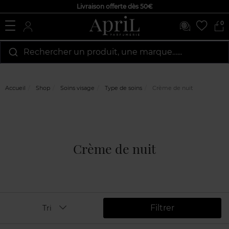
Livraison offerte dès 50€
0
Rechercher un produit, une marque…...
Accueil
Shop
Soins visage
Type de soins
Crème de nuit
Crème de nuit
Filtrer
Tri