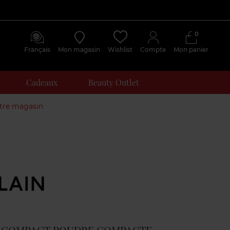
0
Français
Mon magasin
Wishlist
Compte
Mon panier
Cadeaux
Beauty Outlet
otre magasin
Avis
clients