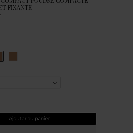
 COMPACT POUDRE COMPACTE
ET FIXANTE
e
03
04
WARM
AMBER
/
DORÉ
AMBRÉ
Ajouter au panier