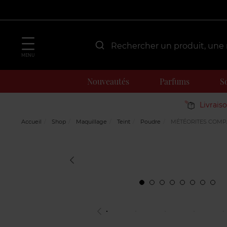
MENU
Nouveautés
Parfums
S
Livrais
Accueil
Shop
Maquillage
Teint
Poudre
MÉTÉORITES COMPA