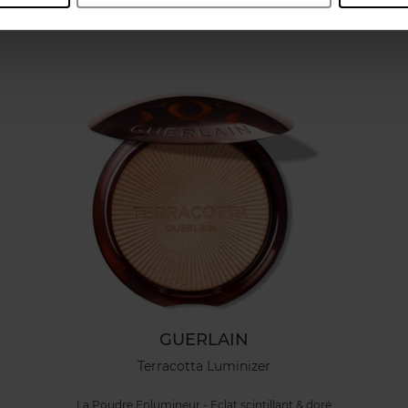
Oublié quelque chose ?
GUERLAIN
Terracotta Luminizer
La Poudre Enlumineur - Eclat scintillant & doré