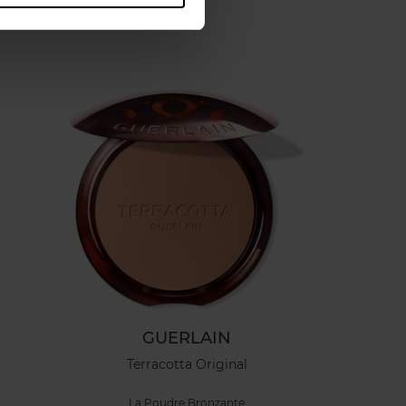
GUERLAIN
Terracotta Original
La Poudre Bronzante