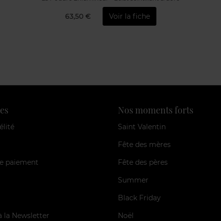
63,50 €
Voir la fiche
es
Nos moments forts
élité
Saint Valentin
Fête des mères
e paiement
Fête des pères
Summer
Black Friday
à la Newsletter
Noël