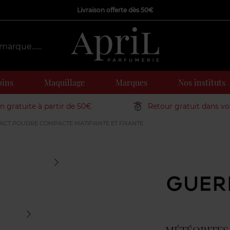
Livraison offerte dès 50€
oins
Maquillage
Marques
Nos instituts
on gratuite à partir de 50€
Retour gratuit dans v
CT POUDRE COMPACTE MATIFIANTE ET FIXANTE
Marque