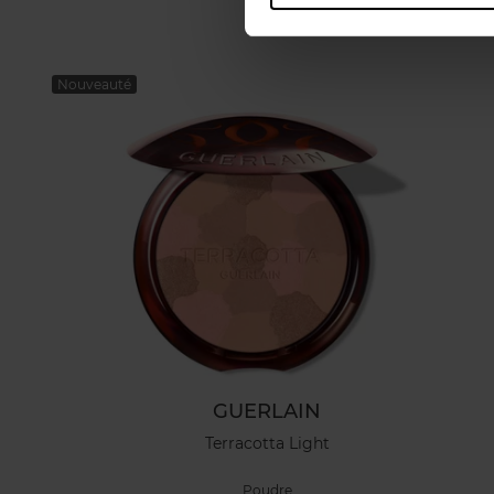
Nouveauté
GUERLAIN
Terracotta Light
Poudre