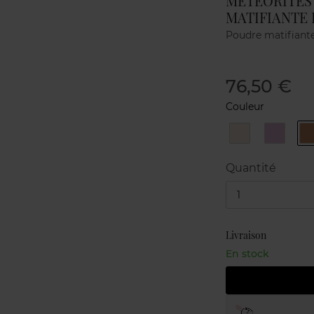
MÉTÉORITES
MATIFIANTE 
Poudre matifiant
76,50 €
Couleur
01
02
TRANSLUCENT
COOL
/
/
/
TRANSLUCIDE
ROSÉ
Quantité
1
Livraison
En stock