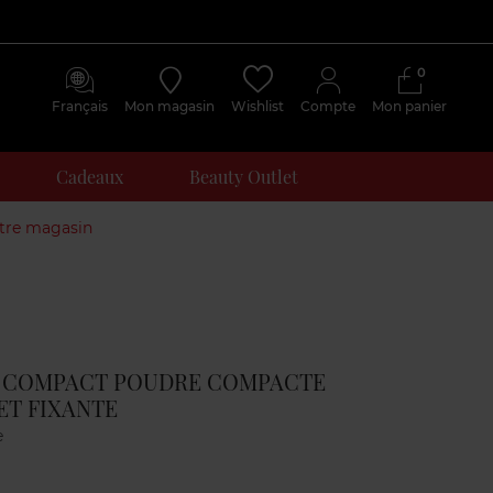
0
Français
Mon magasin
Wishlist
Compte
Mon panier
Cadeaux
Beauty Outlet
otre magasin
Avis
clients
 COMPACT POUDRE COMPACTE
ET FIXANTE
e