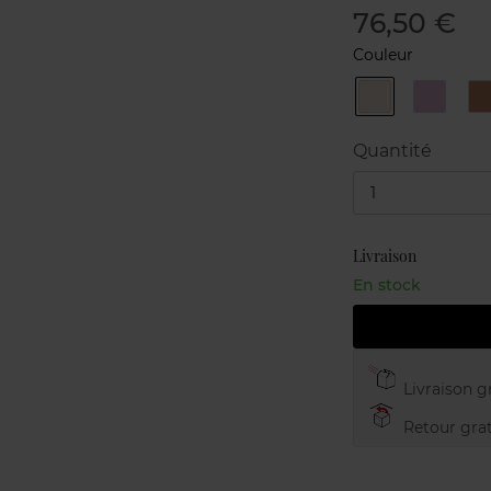
76,50 €
Couleur
01
02
TRANSLUCENT
COOL
/
/
/
TRANSLUCIDE
ROSÉ
Quantité
1
Livraison
En stock
Livraison gr
Retour grat