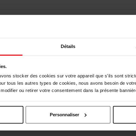
Détails
ies.
uvons stocker des cookies sur votre appareil que s’ils sont stri
our tous les autres types de cookies, nous avons besoin de votr
odifier ou retirer votre consentement dans la présente bannière
Oublié quelque chose ?
Personnaliser