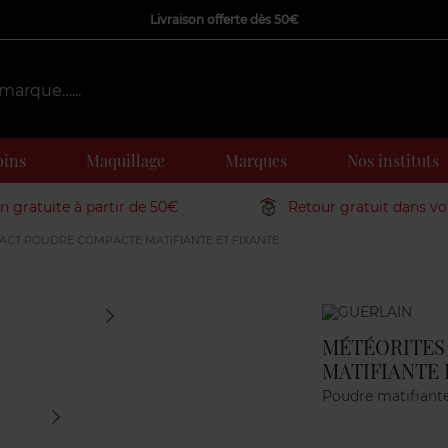
Livraison offerte dès 50€
oins
Maquillage
Marques
Nos instituts
on gratuite à partir de 50€
Retour gratuit dans v
CT POUDRE COMPACTE MATIFIANTE ET FIXANTE
Marque
MÉTÉORITES
MATIFIANTE 
Poudre matifiant