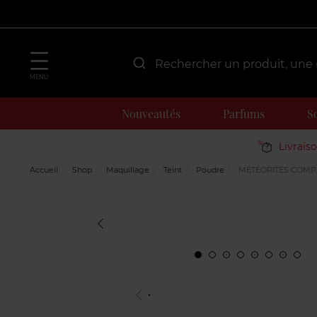
MENU
Nouveautés
Parfums
S
Livrais
Accueil
Shop
Maquillage
Teint
Poudre
MÉTÉORITES COMPA