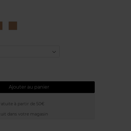
03
04
WARM
AMBER
/
DORÉ
AMBRÉ
Ajouter au panier
atuite à partir de 50€
uit dans votre magasin